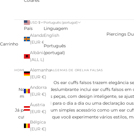
Colares
USD $
Português (portugal)
País
Linguagem
Piercings Du
Alanda
English
(EUR €)
Carrinho
Português
Albânia
(portugal)
(ALL L)
Alemanha
HOME
COMPRAR
ALGEMAS DE ORELHA FALSAS
(EUR €)
Os ear cuffs falsos trazem elegância
Andorra
Nossa coleção deslumbrante inclui ear cuffs falsos em
(EUR €)
manchas. Essas peças, com design inteligente, se aju
charme sutil para o dia a dia ou uma declaração ous
Áustria
Já pensou como um simples acessório como um ear cuff
(EUR €)
cuffs permitem que você experimente vários estilos, m
Bélgica
(EUR €)