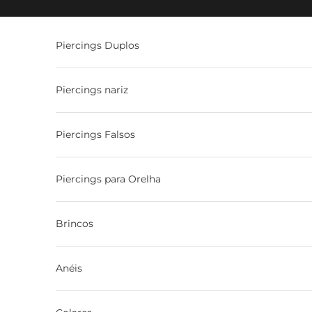
Ir para o conteúdo
Piercings Duplos
Piercings nariz
Piercings Falsos
Piercings para Orelha
Brincos
Anéis