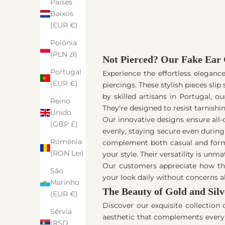
Países
Baixos
(EUR €)
Polónia
(PLN zł)
Not Pierced? Our Fake Ear 
Portugal
Experience the effortless eleganc
(EUR €)
piercings. These stylish pieces sli
by skilled artisans in Portugal, 
Reino
They're designed to resist tarnishin
Unido
Our innovative designs ensure all-d
(GBP £)
evenly, staying secure even during 
Roménia
complement both casual and formal 
(RON Lei)
your style. Their versatility is un
Our customers appreciate how the
São
your look daily without concerns ab
Marinho
The Beauty of Gold and Silv
(EUR €)
Discover our exquisite collection
Sérvia
aesthetic that complements every 
(RSD