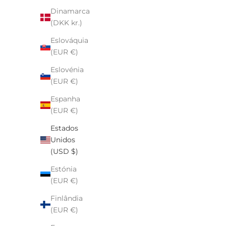
EAR CUFF - Vários Estilos
Dinamarca
Preço de venda
$12.00
(DKK kr.)
Eslováquia
(EUR €)
Eslovénia
(EUR €)
Espanha
(EUR €)
Estados
Unidos
(USD $)
Estónia
(EUR €)
Finlândia
(EUR €)