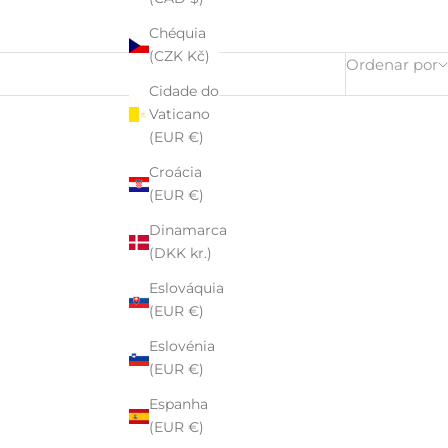
Chéquia
(CZK Kč)
Ordenar por
Cidade do
Vaticano
(EUR €)
Croácia
(EUR €)
Dinamarca
(DKK kr.)
Eslováquia
(EUR €)
Eslovénia
(EUR €)
Espanha
(EUR €)