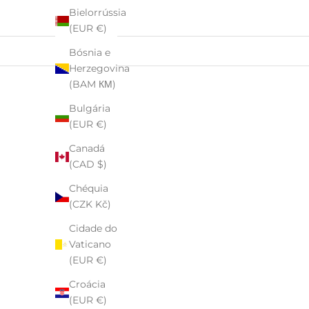
Bielorrússia
(EUR €)
Bósnia e
Herzegovina
(BAM КМ)
Bulgária
(EUR €)
Canadá
(CAD $)
Chéquia
(CZK Kč)
Cidade do
Vaticano
(EUR €)
Croácia
(EUR €)