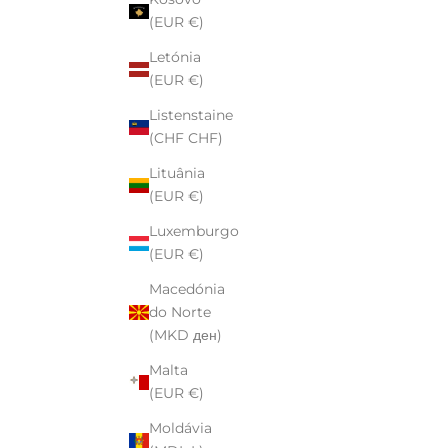
(EUR €)
Letónia
(EUR €)
nte
Piercing cobra
Listenstaine
enda
Preço de venda
$14.00
(CHF CHF)
Lituânia
(EUR €)
Luxemburgo
(EUR €)
Macedónia
do Norte
(MKD ден)
Malta
(EUR €)
Moldávia