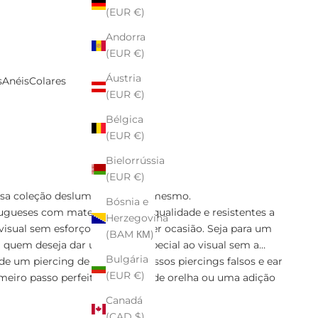
(EUR €)
Andorra
(EUR €)
Áustria
s
Anéis
Colares
(EUR €)
Bélgica
(EUR €)
Bielorrússia
(EUR €)
ossa coleção deslumbrante hoje mesmo.
Bósnia e
gueses com materiais de alta qualidade e resistentes a
Herzegovina
isual sem esforço para qualquer ocasião. Seja para um
(BAM КМ)
ra quem deseja dar um toque especial ao visual sem a
Bulgária
um piercing de verdade? Nossos piercings falsos e ear
(EUR €)
eiro passo perfeito para joias de orelha ou uma adição
Canadá
(CAD $)