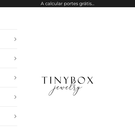
A calcular portes grátis...
TinyBox Jewelry