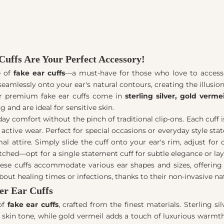
Cuffs Are Your Perfect Accessory!
e of
fake ear cuffs
—a must-have for those who love to acces
p seamlessly onto your ear's natural contours, creating the illusio
our premium fake ear cuffs come in
sterling silver, gold verme
g and are ideal for sensitive skin.
ay comfort without the pinch of traditional clip-ons. Each cuff 
active wear. Perfect for special occasions or everyday style sta
attire. Simply slide the cuff onto your ear's rim, adjust for 
matched—opt for a single statement cuff for subtle elegance or lay
se cuffs accommodate various ear shapes and sizes, offering a
out healing times or infections, thanks to their non-invasive na
er Ear Cuffs
 of
fake ear cuffs
, crafted from the finest materials. Sterling si
skin tone, while gold vermeil adds a touch of luxurious warmt