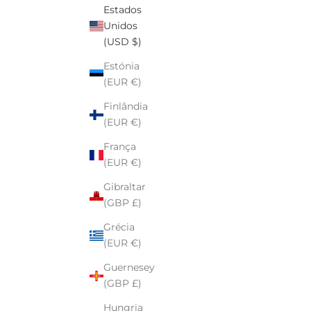
Maria's Ear Cuff
Estados
enda
Preço de venda
De $10.00
Unidos
(USD $)
Prata de lei
Estónia
Ouro Vermeil
(EUR €)
Ouro Rosa Vermeil
Finlândia
(EUR €)
França
(EUR €)
Gibraltar
(GBP £)
Grécia
(EUR €)
Guernesey
(GBP £)
Hungria