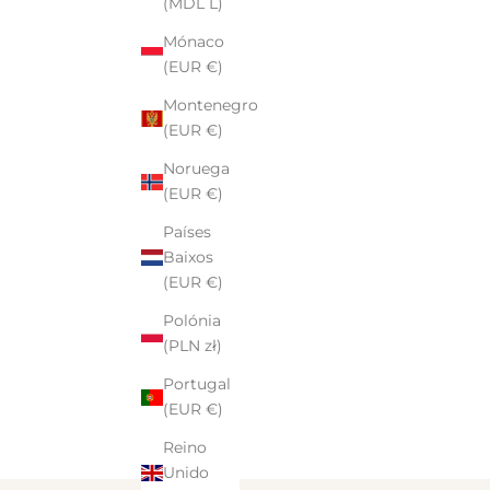
(MDL L)
Mónaco
(EUR €)
Montenegro
(EUR €)
Noruega
(EUR €)
Países
Baixos
(EUR €)
Polónia
(PLN zł)
Portugal
(EUR €)
Reino
Unido