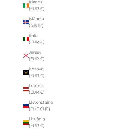
Irlanda
(EUR €)
Islândia
(ISK kr)
Ear Cuff Dupla
Itália
Preço de venda
$9.00
(EUR €)
Jersey
Prata de lei
Ouro Vermeil
(EUR €)
Ouro Rosa Vermeil
Kosovo
(EUR €)
Letónia
(EUR €)
Listenstaine
(CHF CHF)
Lituânia
(EUR €)