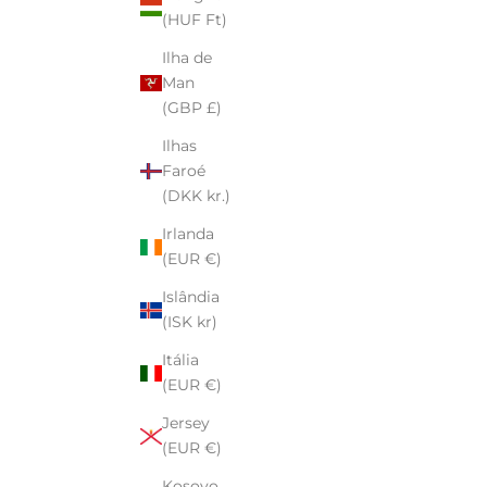
(HUF Ft)
nte
Ear Cuff bolhas
Ilha de
da
Preço de venda
De $12.00
Man
(GBP £)
lei
Prata de lei
Ilhas
rmeil
Ouro Vermeil
Faroé
meil
(DKK kr.)
Irlanda
(EUR €)
Islândia
(ISK kr)
Itália
(EUR €)
Jersey
(EUR €)
Kosovo