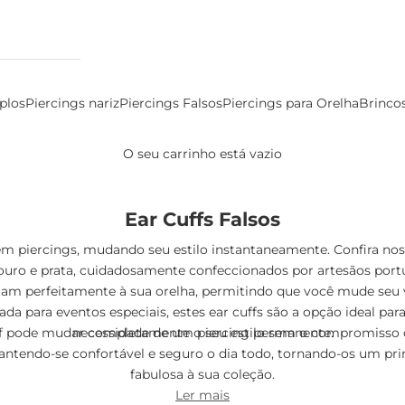
plos
Piercings nariz
Piercings Falsos
Piercings para Orelha
Brinco
O seu carrinho está vazio
Ear Cuffs Falsos
 sem piercings, mudando seu estilo instantaneamente. Confira n
 ouro e prata, cuidadosamente confeccionados por artesãos portu
stam perfeitamente à sua orelha, permitindo que você mude seu v
ada para eventos especiais, estes ear cuffs são a opção ideal pa
 pode mudar completamente o seu estilo sem o compromisso de 
necessidade de um piercing permanente.
antendo-se confortável e seguro o dia todo, tornando-os um prim
fabulosa à sua coleção.
Ler mais