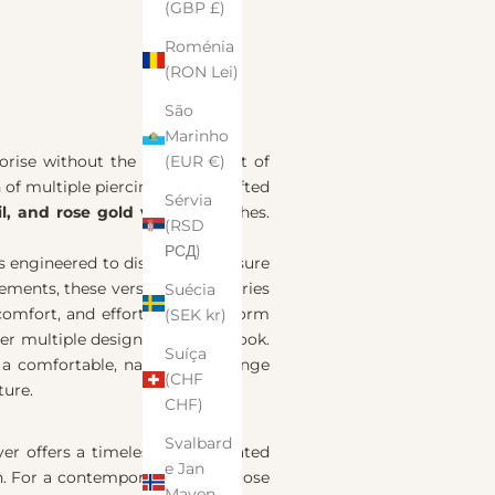
(GBP £)
Roménia
(RON Lei)
São
Marinho
sorise without the commitment of
(EUR €)
n of multiple piercings. Handcrafted
Sérvia
il, and rose gold vermeil
finishes.
(RSD
РСД)
is engineered to distribute pressure
tements, these versatile accessories
Suécia
comfort, and effortlessly transform
(SEK kr)
er multiple designs for a bold look.
Suíça
 comfortable, natural fit. Change
(CHF
ture.
CHF)
Svalbard
lver offers a timeless, sophisticated
e Jan
h. For a contemporary look, choose
Mayen