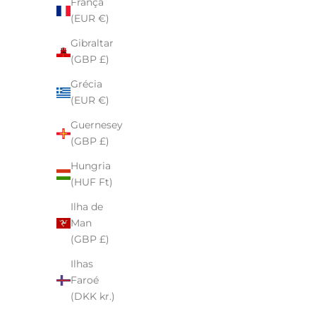
França
(EUR €)
Mini Maria's Thick Ear Cuff
Gibraltar
Preço de venda
$10.00
(GBP £)
Prata de lei
Grécia
Ouro Vermeil
(EUR €)
Ouro Rosa Vermeil
Guernesey
(GBP £)
Hungria
(HUF Ft)
Ilha de
Man
(GBP £)
Ilhas
Faroé
(DKK kr.)