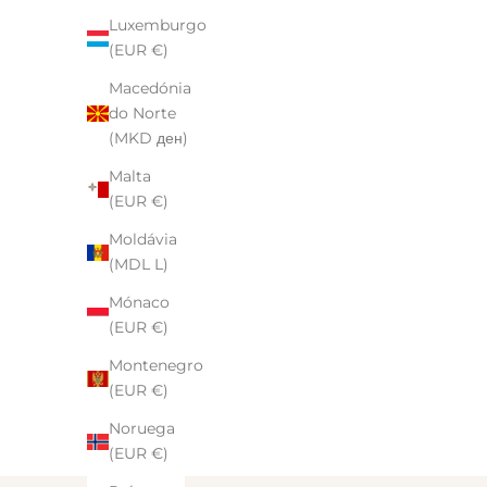
Luxemburgo
(EUR €)
Macedónia
do Norte
(MKD ден)
Piercing cobra
Mari
Malta
Preço de venda
De $18.00
(EUR €)
Moldávia
Sterling Silver
(MDL L)
Gold Vermeil
Rose Gold Vermeil
Mónaco
(EUR €)
Montenegro
(EUR €)
Noruega
(EUR €)